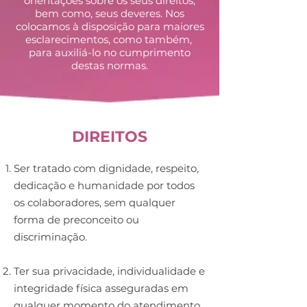
orientações sobre os seus direitos,
bem como, seus deveres. Nos
colocamos à disposição para maiores
esclarecimentos, como também,
para auxiliá-lo no cumprimento
destas normas.
DIREITOS
Ser tratado com dignidade, respeito,
dedicação e humanidade por todos
os colaboradores, sem qualquer
forma de preconceito ou
discriminação.
Ter sua privacidade, individualidade e
integridade física asseguradas em
qualquer momento do atendimento.