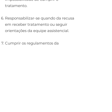
tratamento.
Responsabilizar-se quando da recusa
em receber tratamento ou seguir
orientações da equipe assistencial.
Cumprir os regulamentos da
Instituição e preservar os recursos da
Instituição e do ecossistema.
Respeitar e orientar seus familiares a
respeitar o direito dos demais
pacientes e dos funcionários da
clínica, seguindo um relacionamento
pautado pela cortesia e dignidade
humana.
Providenciar toda a documentação