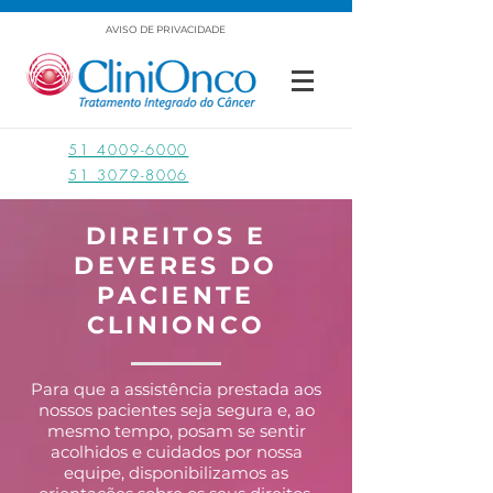
AVISO DE PRIVACIDADE
51 4009-6000
51 3079-8006
DIREITOS E
DEVERES DO
PACIENTE
CLINIONCO
Para que a assistência prestada aos
nossos pacientes seja segura e, ao
mesmo tempo, posam se sentir
acolhidos e cuidados por nossa
equipe, disponibilizamos as